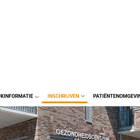
JKINFORMATIE
INSCHRIJVEN
PATIËNTENOMGEVI
Inschrijven
Praktijkinformatie
submenu
submenu