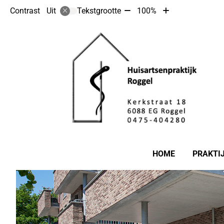
Tekst
Tekst
Contrast
Tekstgrootte
100%
Uit
verkleinen
vergroten
met
met
10%
10%
Hoofdmenu
HOME
PRAKTI