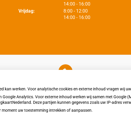
tot
14:00
- 16:00
tot
Vrijdag:
8:00
- 12:00
tot
14:00
- 16:00
U heeft geen toestemming gegeven voor
externe inhoud
die nodig is om dit te zien.
oed kan werken. Voor analytische cookies en externe inhoud vragen wij 
Cookie-instellingen wijzigen
 Google Analytics. Voor externe inhoud werken wij samen met Google (M
ZorgkaartNederland. Deze partijen kunnen gegevens zoals uw IP-adres ver
eder moment uw toestemming intrekken of aanpassen.
Bezoek
Privacy v