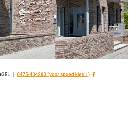
Bezoek
GGEL
0475-404280 (voor spoed kies 1)
Tel:
onze
facebook
pagina