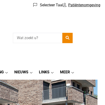
Selecteer Taal
Patiëntenomgeving
Zoeken
NG
NIEUWS
LINKS
MEER
Patiëntenomgeving
Nieuws
Links
Meer
submenu
submenu
submenu
submenu