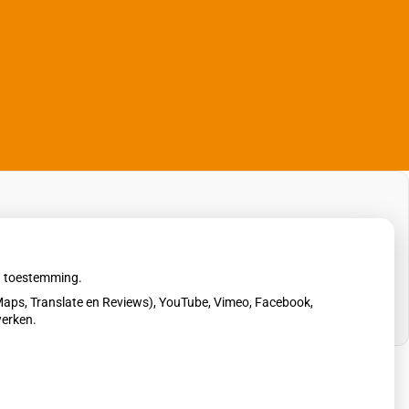
uw toestemming.
aps, Translate en Reviews), YouTube, Vimeo, Facebook,
werken.
erklaring
|
Cookie-instellingen
|
Voorwaarden