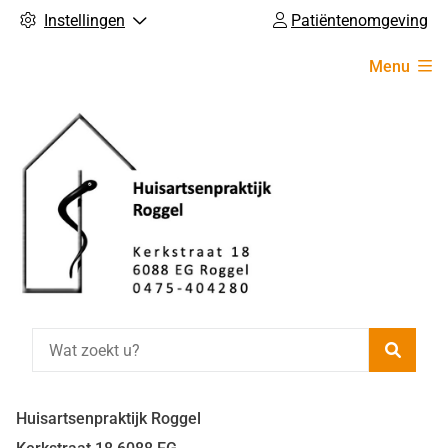
Instellingen
Patiëntenomgeving
Hoofdmenu
Menu
Zoeke
Huisartsenpraktijk Roggel