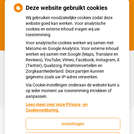
Moet ik naar de dokter?
Deze website gebruikt cookies
Wij gebruiken noodzakelijke cookies zodat deze
website goed kan werken. Voor analytische
cookies en externe inhoud vragen wij uw
toestemming.
Voor analytische cookies werken wij samen met
Matomo en Google Analytics. Voor externe inhoud
werken wij samen met Google (Maps, Translate en
Reviews), YouTube, Vimeo, Facebook, Instagram, X
(Twitter), Qualizorg, Patiëntenvertellen en
ZorgkaartNederland. Deze partijen kunnen
gegevens zoals uw IP-adres verwerken.
U heeft geen toestemming gegeven voor
externe inhoud
die nodig is om dit te zien.
Via Cookie-instellingen onderaan de website kunt u
op ieder moment uw toestemming intrekken of
Cookie-instellingen wijzigen
aanpassen.
Lees meer over onze Privacy- en
Cookieverklaring.
Instellingen
Uw Zorg Online
|
Beheer