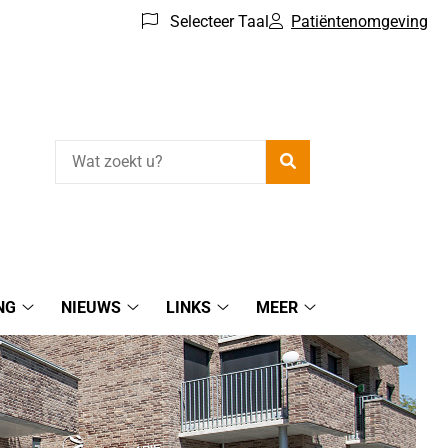
Selecteer Taal
Patiëntenomgeving
Zoeken
NG
NIEUWS
LINKS
MEER
Patiëntenomgeving
Nieuws
Links
Meer
submenu
submenu
submenu
submenu