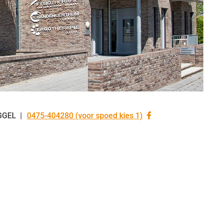
Bezoek
GGEL
0475-404280 (voor spoed kies 1)
Tel:
onze
facebook
pagina