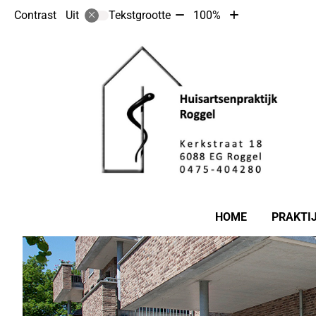
Tekst
Tekst
Contrast
Tekstgrootte
100%
Uit
verkleinen
vergroten
met
met
10%
10%
Hoofdmenu
HOME
PRAKTI