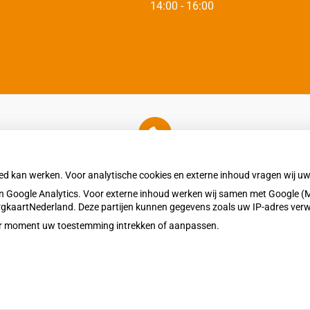
tot
14:00
- 16:00
U heeft geen toestemming gegeven voor
externe inhoud
die nodig is om dit te zien.
oed kan werken. Voor analytische cookies en externe inhoud vragen wij 
Cookie-instellingen wijzigen
 Google Analytics. Voor externe inhoud werken wij samen met Google (M
ZorgkaartNederland. Deze partijen kunnen gegevens zoals uw IP-adres ver
eder moment uw toestemming intrekken of aanpassen.
Bezoek
Privacy v
onze
facebook