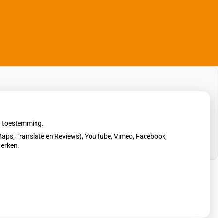
uw toestemming.
aps, Translate en Reviews), YouTube, Vimeo, Facebook,
werken.
erklaring
|
Cookie-instellingen
|
Voorwaarden