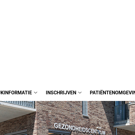
JKINFORMATIE
INSCHRIJVEN
PATIËNTENOMGEVI
Praktijkinformatie
Inschrijven
submenu
submenu