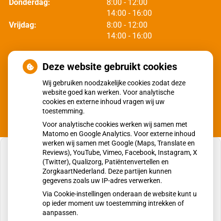
tot
Donderdag:
8:00
- 12:00
tot
14:00
- 16:00
tot
Vrijdag:
8:00
- 12:00
tot
14:00
- 16:00
Moet ik naar de dokter?
Deze website gebruikt cookies
Wij gebruiken noodzakelijke cookies zodat deze
website goed kan werken. Voor analytische
cookies en externe inhoud vragen wij uw
toestemming.
Voor analytische cookies werken wij samen met
Matomo en Google Analytics. Voor externe inhoud
werken wij samen met Google (Maps, Translate en
Reviews), YouTube, Vimeo, Facebook, Instagram, X
(Twitter), Qualizorg, Patiëntenvertellen en
ZorgkaartNederland. Deze partijen kunnen
gegevens zoals uw IP-adres verwerken.
U heeft geen toestemming gegeven voor
externe inhoud
die nodig is om dit te zien.
Via Cookie-instellingen onderaan de website kunt u
op ieder moment uw toestemming intrekken of
Cookie-instellingen wijzigen
aanpassen.