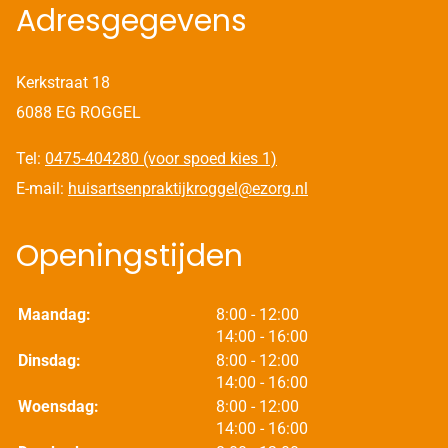
Adresgegevens
Kerkstraat 18
6088 EG ROGGEL
Tel:
0475-404280 (voor spoed kies 1)
E-mail:
huisartsenpraktijkroggel@ezorg.nl
Openingstijden
tot
Maandag:
8:00
- 12:00
tot
14:00
- 16:00
tot
Dinsdag:
8:00
- 12:00
tot
14:00
- 16:00
tot
Woensdag:
8:00
- 12:00
tot
14:00
- 16:00