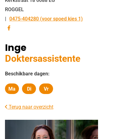
Kerkstraat
18
6088 EG
ROGGEL
0475-404280 (voor spoed kies 1)
Tel:
Bezoek
onze
Inge
facebook
pagina
Doktersassistente
Beschikbare dagen:
Ma
Di
Vr
Maandag
Dinsdag
Vrijdag
Terug naar overzicht