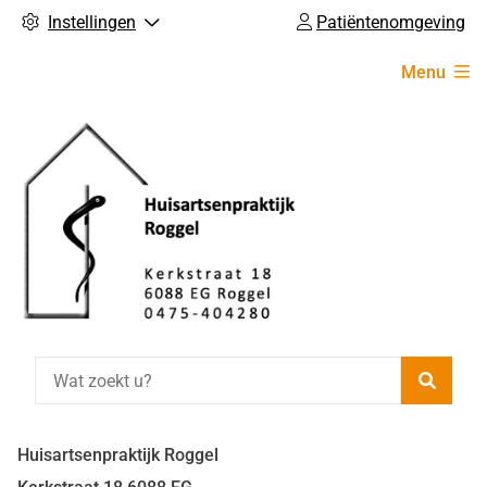
Instellingen
Patiëntenomgeving
Hoofdmenu
Menu
Zoeke
Huisartsenpraktijk Roggel